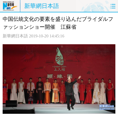
新華網日本語
中国伝統文化の要素を盛り込んだブライダルフ
ホームページ
政治
経済
ァッションショー開催 江蘇省
社会
文化
エンタメ
新華網日本語
2019-10-20 14:45:16
観光
評論
写真
中日対訳