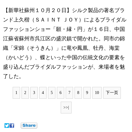
【新華社蘇州１０月２０日】シルク製品の著名ブラ
ンド上久楷（ＳＡＩＮＴ ＪＯＹ）によるブライダル
ファッションショー「願・縁・円」が１６日、中国
江蘇省蘇州市呉江区の盛沢鎮で開かれた。同市の錦
織「宋錦（そうきん）」に竜や鳳凰、牡丹、海棠
（かいどう）、蝶といった中国の伝統文化の要素を
盛り込んだブライダルファッションが、来場者を魅
了した。
1
2
3
4
5
6
7
8
9
10
下一页
>>|