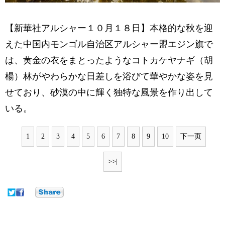
【新華社アルシャー１０月１８日】本格的な秋を迎
えた中国内モンゴル自治区アルシャー盟エジン旗で
は、黄金の衣をまとったようなコトカケヤナギ（胡
楊）林がやわらかな日差しを浴びて華やかな姿を見
せており、砂漠の中に輝く独特な風景を作り出して
いる。
1
2
3
4
5
6
7
8
9
10
下一页
>>|