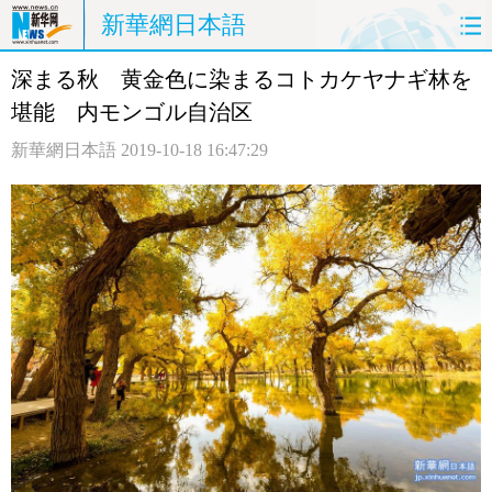
新華網日本語
深まる秋 黄金色に染まるコトカケヤナギ林を
ホームページ
政治
経済
堪能 内モンゴル自治区
社会
文化
エンタメ
新華網日本語
2019-10-18 16:47:29
観光
評論
写真
中日対訳