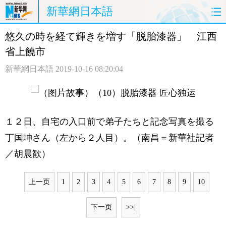
新華網日本語
悠久の時を経て輝きを増す「脱胎漆器」 江西
ホームページ
政治
経済
省上饒市
社会
文化
エンタメ
新華網日本語
2019-10-16 08:20:04
観光
評論
写真
中日対訳
１２日、自宅の入口前で弟子たちと記念写真を撮る
丁国坤さん（左から２人目）。（南昌＝新華社記者
／胡晨歓）
上一页
1
2
3
4
5
6
7
8
9
10
下一页
>>|