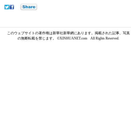
このウェブサイトの著作権は新華社新華網にあります。掲載された記事、写真
の無断転載を禁じます。 ©XINHUANET.com All Rights Reserved.