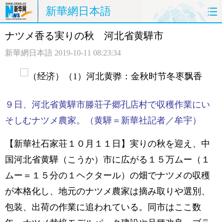
新華網日本語
ナツメ香る実りの秋 河北省黄驊市
ホームページ
政治
経済
新華網日本語
2019-10-11 08:23:34
社会
文化
エンタメ
観光
評論
写真
９日、河北省黄驊市滕荘子郷孔店村で収穫作業にい
中日対訳
そしむナツメ農家。（黄驊＝新華社記者／牟宇）
【新華社石家荘１０月１１日】実りの秋を迎え、中
国河北省黄驊（こうか）市に広がる１５万ムー（１
ムー＝１５分の１ヘクタール）の畑でナツメの収穫
が本格化し、地元のナツメ農家は摘み取りや選別、
包装、出荷の作業に追われている。同市はここ数