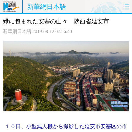
新華網日本語
緑に包まれた安塞の山々 陝西省延安市
ホームページ
政治
経済
新華網日本語
2019-08-12 07:56:40
社会
文化
エンタメ
観光
評論
写真
中日対訳
１０日、小型無人機から撮影した延安市安塞区の市