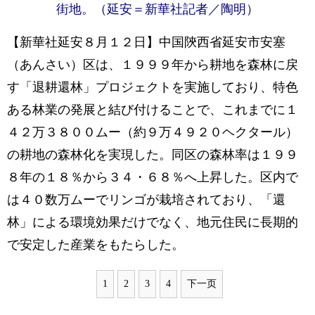
街地。（延安＝新華社記者／陶明）
【新華社延安８月１２日】中国陝西省延安市安塞
（あんさい）区は、１９９９年から耕地を森林に戻
す「退耕還林」プロジェクトを実施しており、特色
ある林業の発展と結び付けることで、これまでに１
４２万３８００ムー（約９万４９２０ヘクタール）
の耕地の森林化を実現した。同区の森林率は１９９
８年の１８％から３４・６８％へ上昇した。区内で
は４０数万ムーでリンゴが栽培されており、「還
林」による環境効果だけでなく、地元住民に長期的
で安定した産業をもたらした。
1
2
3
4
下一页