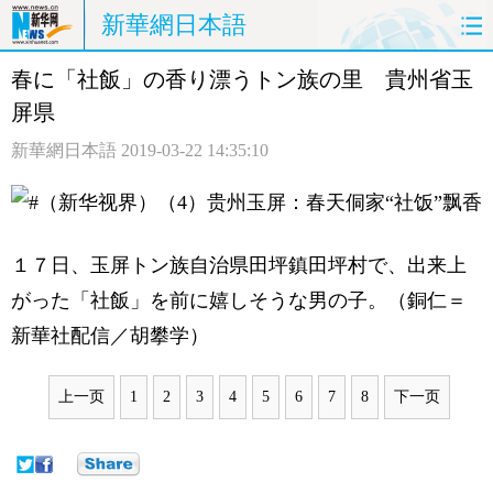
新華網日本語
春に「社飯」の香り漂うトン族の里 貴州省玉
ホームページ
政治
経済
屏県
社会
文化
エンタメ
新華網日本語
2019-03-22 14:35:10
観光
評論
写真
中日対訳
１７日、玉屏トン族自治県田坪鎮田坪村で、出来上
がった「社飯」を前に嬉しそうな男の子。（銅仁＝
新華社配信／胡攀学）
上一页
1
2
3
4
5
6
7
8
下一页