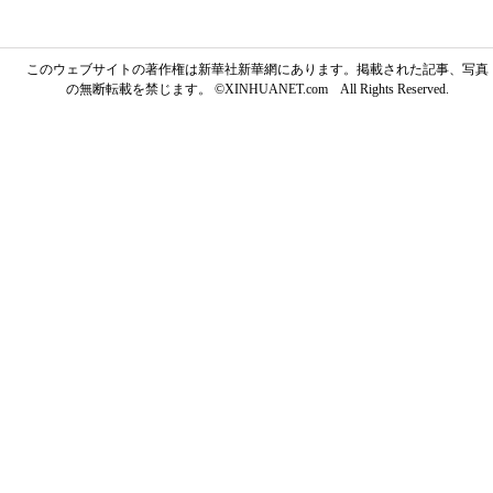
このウェブサイトの著作権は新華社新華網にあります。掲載された記事、写真
の無断転載を禁じます。 ©XINHUANET.com All Rights Reserved.