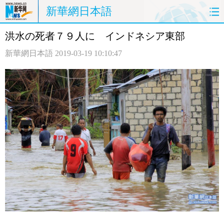
新華網日本語
洪水の死者７９人に インドネシア東部
ホームページ
政治
経済
新華網日本語
2019-03-19 10:10:47
社会
文化
エンタメ
観光
評論
写真
中日対訳