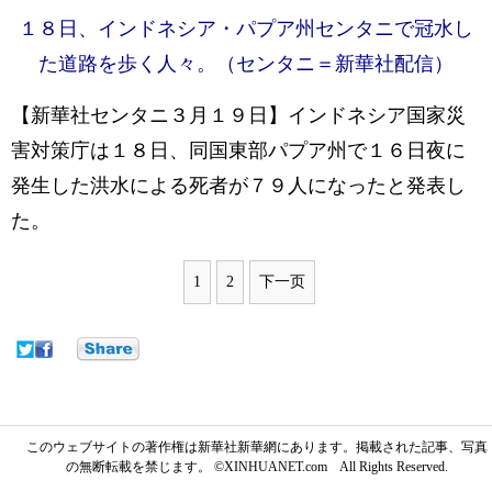
１８日、インドネシア・パプア州センタニで冠水し
た道路を歩く人々。（センタニ＝新華社配信）
【新華社センタニ３月１９日】インドネシア国家災
害対策庁は１８日、同国東部パプア州で１６日夜に
発生した洪水による死者が７９人になったと発表し
た。
1
2
下一页
このウェブサイトの著作権は新華社新華網にあります。掲載された記事、写真
の無断転載を禁じます。 ©XINHUANET.com All Rights Reserved.