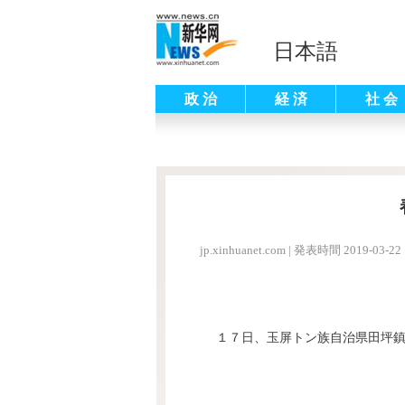
日本語
政 治
経 済
社 会
jp.xinhuanet.com
|
発表時間 2019-03-22 
１７日、玉屏トン族自治県田坪