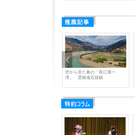
の絶景広がる 地上の楽園シ
空から見た春の「長江第一
ングリラ
湾」 雲南省石鼓鎮