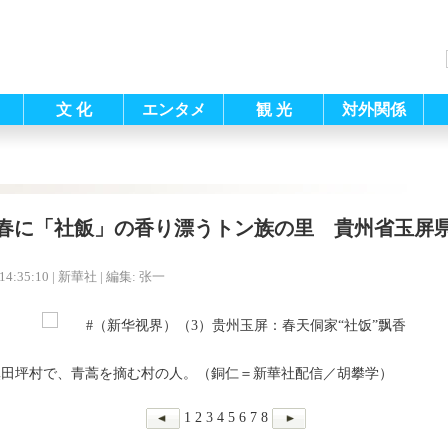
文 化
エンタメ
観 光
対外関係
春に「社飯」の香り漂うトン族の里 貴州省玉屏
14:35:10
| 新華社 |
編集: 张一
鎮田坪村で、青蒿を摘む村の人。（銅仁＝新華社配信／胡攀学）
1
2
3
4
5
6
7
8