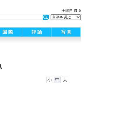
土曜日 15
0
国 際
評 論
写 真
県
小
中
大