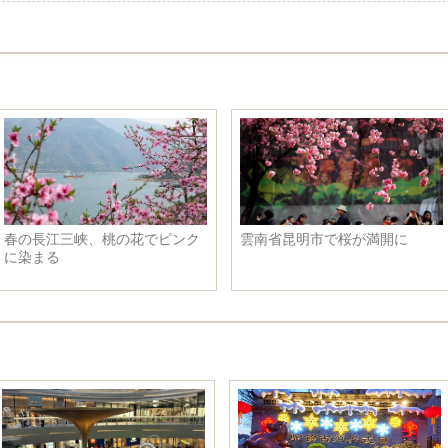
春の長江三峡、桃の花でピンク
雲南省昆明市で桜が満開に
に染まる