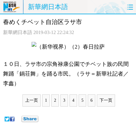
新華網日本語
春めくチベット自治区ラサ市
ホームページ
政治
経済
新華網日本語
2019-03-12 22:24:32
社会
文化
エンタメ
観光
評論
写真
１０日、ラサ市の宗角禄康公園でチベット族の民間
中日対訳
舞踊「鍋荘舞」を踊る市民。（ラサ＝新華社記者／
李鑫）
上一页
1
2
3
4
5
6
下一页