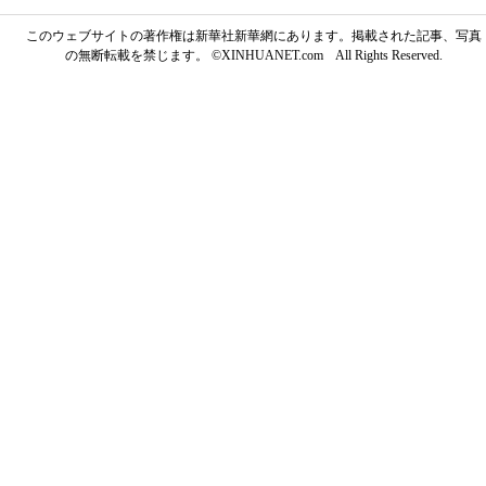
このウェブサイトの著作権は新華社新華網にあります。掲載された記事、写真
の無断転載を禁じます。 ©XINHUANET.com All Rights Reserved.