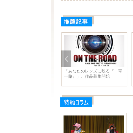
国、通信衛星「中星６Ｃ」打
「あなたのレンズに映る『一帯
上げ成功
一路』」、作品募集開始