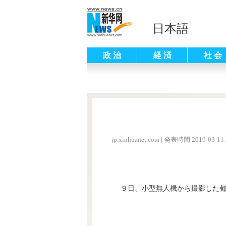
日本語
政 治
経 済
社 会
jp.xinhuanet.com
|
発表時間 2019-03-11 
９日、小型無人機から撮影した