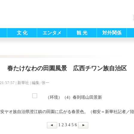
文 化
エンタメ
観 光
対外関係
春たけなわの田園風景 広西チワン族自治区
21:57:57
| 新華社 |
編集: 张一
都安ヤオ族自治県澄江鎮の田園に広がる春景色。（都安＝新華社記者／
1
2
3
4
5
6