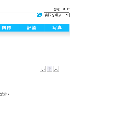
金曜日 8
18
国 際
評 論
写 真
小
中
大
陸波岸）