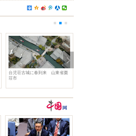
台児荘古城に春到来 山東省棗
視覚と味覚で楽しむ「サロン
荘市
ュ·ショコラ」 ベルギーで