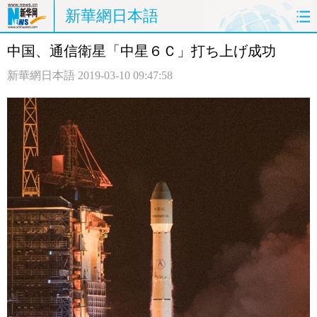
新華網日本語
中国、通信衛星「中星６Ｃ」打ち上げ成功
ホームページ
政治
経済
新華網日本語
2019-03-10 09:47:58
社会
文化
エンタメ
観光
評論
写真
中日対訳