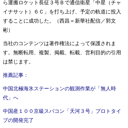
ら運搬ロケット長征３号Ｂで通信衛星「中星（チャ
イナサット）６Ｃ」を打ち上げ、予定の軌道に投入
することに成功した。（西昌＝新華社配信／郭文
彬）
当社のコンテンツは著作権法によって保護されま
す。無断転用、複製、掲載、転載、営利目的の引用
は禁じます。
推薦記事：
中国北極海氷ステーションの観測作業が「無人時
代」へ
中国産１００京級スパコン「天河３号」プロトタイ
プの開発完了