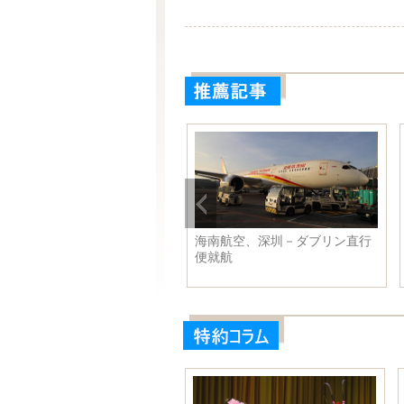
ランプ氏、ベトナムに到着
海南航空、深圳－ダブリン直行
朝首脳会談へ
便就航