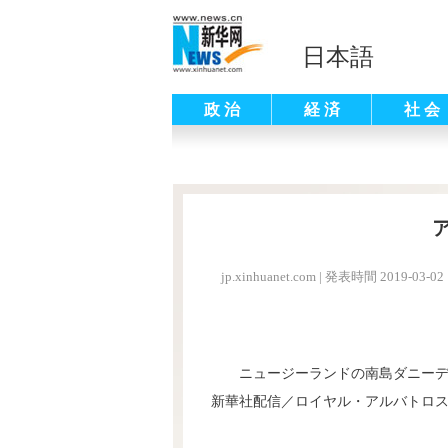
日本語
政 治
経 済
社 会
jp.xinhuanet.com
|
発表時間 2019-03-02 
ニュージーランドの南島ダニー
新華社配信／ロイヤル・アルバトロ