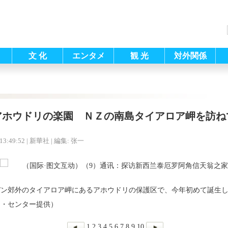
文 化
エンタメ
観 光
対外関係
アホウドリの楽園 ＮＺの南島タイアロア岬を訪ね
13:49:52
| 新華社 |
編集: 张一
デン郊外のタイアロア岬にあるアホウドリの保護区で、今年初めて誕生
ス・センター提供）
1
2
3
4
5
6
7
8
9
10