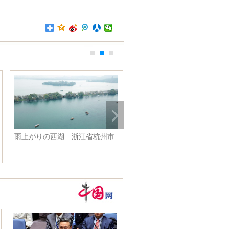
雨上がりの西湖 浙江省杭州市
漁民の増収を後押しする海水
殖 福建省南日島