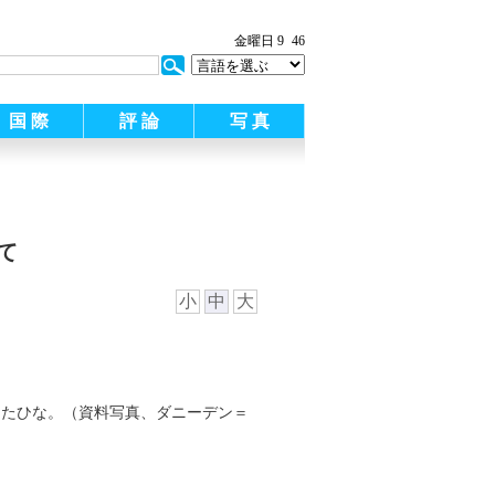
金曜日 9
46
国 際
評 論
写 真
て
小
中
大
したひな。（資料写真、ダニーデン＝