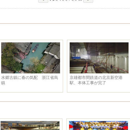
水郷古鎮に春の気配 浙江省烏
京雄都市間鉄道の北京新空港
鎮
駅、本体工事が完了