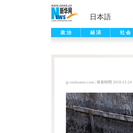
日本語
政 治
経 済
社 会
jp.xinhuanet.com
|
発表時間 2018-12-24 