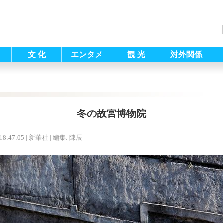
文 化
エンタメ
観 光
対外関係
冬の故宮博物院
18:47:05
| 新華社 |
編集: 陳辰