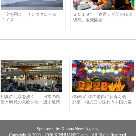
霧に浮かぶ摩天楼 江蘇省揚州
プーチン大統領、年末恒例
市
開く
Sponsored by Xinhua News Agency.
Copyright © 2000 - 2026 XINHUANET.com All Rights Reserved.