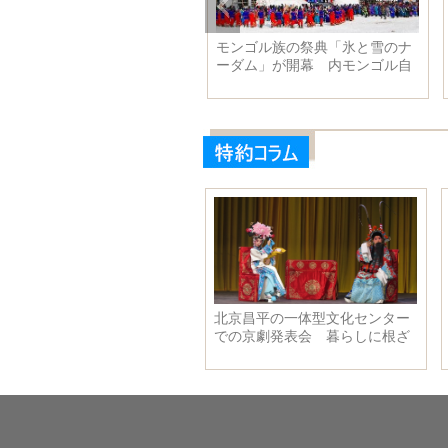
「氷の都」が白銀の世界へ一
「冬至」に寒中水泳 遼寧省瀋
変 黒竜江省ハルビン
陽市