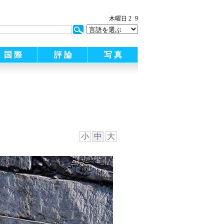
木曜日 2
9
国 際
評 論
写 真
小
中
大