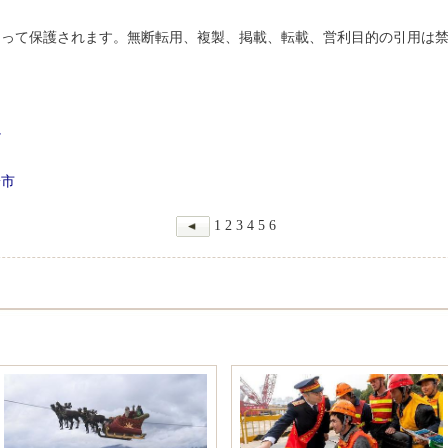
よって保護されます。無断転用、複製、掲載、転載、営利目的の引用は
か
陽市
1
2
3
4
5
6