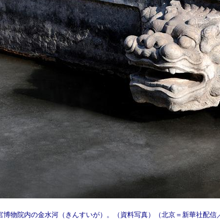
宮博物院内の金水河（きんすいが）。（資料写真）（北京＝新華社配信