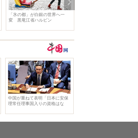
会見
第９回竜潭氷雪祭が開幕 北京
市