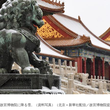
故宮博物院に降る雪。（資料写真）（北京＝新華社配信／故宮博物院提