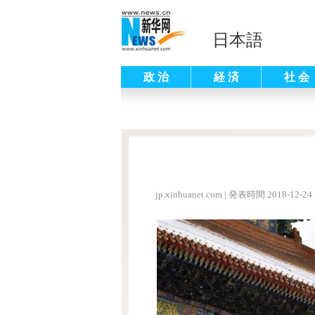
日本語
政 治
経 済
社 会
jp.xinhuanet.com
|
発表時間 2018-12-24 