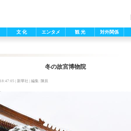
文 化
エンタメ
観 光
対外関係
冬の故宮博物院
18:47:05
| 新華社 |
編集: 陳辰