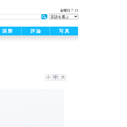
金曜日 7
12
国 際
評 論
写 真
小
中
大