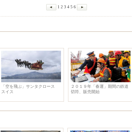
1
2
3
4
5
6
「空を飛ぶ」サンタクロース
２０１９年「春運」期間の鉄道
スイス
切符、販売開始