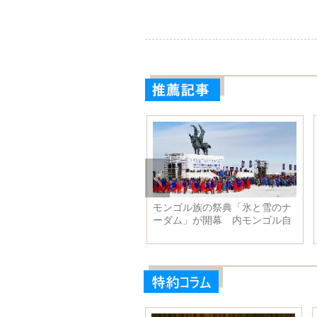
ンタン祭りで華やかに新年を
モンゴル族の祭典「氷と雪のナ
える 江蘇省常州市
ーダム」が開幕 内モンゴル自
治区