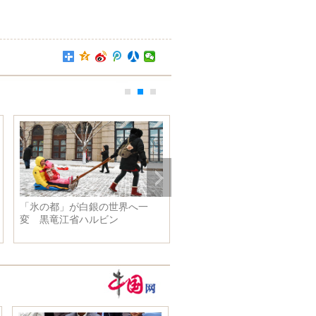
「氷の都」が白銀の世界へ一
「冬至」に寒中水泳 遼寧省
変 黒竜江省ハルビン
陽市