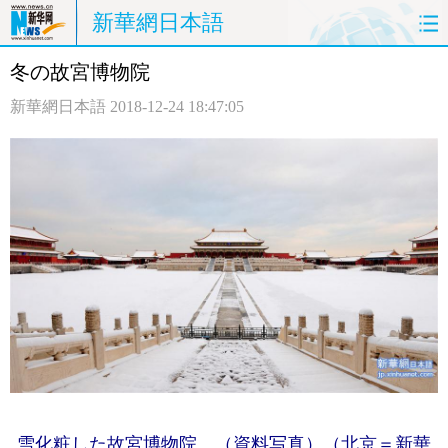
新華網日本語
冬の故宮博物院
ホームページ
政治
経済
新華網日本語
2018-12-24 18:47:05
社会
文化
エンタメ
観光
評論
写真
中日対訳
雪化粧した故宮博物院。（資料写真）（北京＝新華