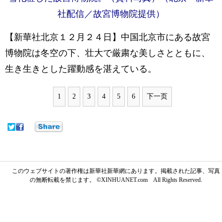
社配信／故宮博物院提供）
【新華社北京１２月２４日】中国北京市にある故宮
博物院は冬空の下、壮大で厳粛な美しさとともに、
生き生きとした躍動感を湛えている。
1
2
3
4
5
6
下一页
このウェブサイトの著作権は新華社新華網にあります。掲載された記事、写真
の無断転載を禁じます。 ©XINHUANET.com All Rights Reserved.