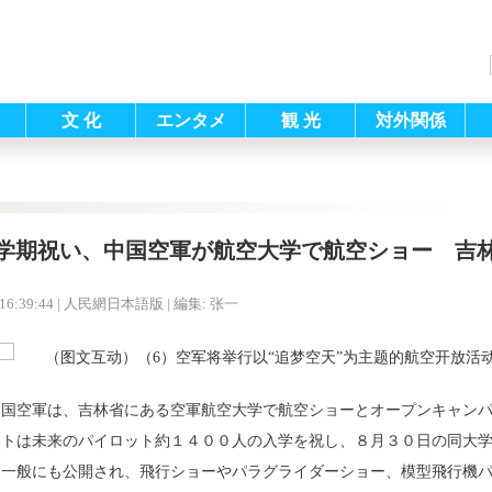
文 化
エンタメ
観 光
対外関係
学期祝い、中国空軍が航空大学で航空ショー 吉
16:39:44
| 人民網日本語版 |
編集: 张一
中国空軍は、吉林省にある空軍航空大学で航空ショーとオープンキャン
ントは未来のパイロット約１４００人の入学を祝し、８月３０日の同大
て一般にも公開され、飛行ショーやパラグライダーショー、模型飛行機