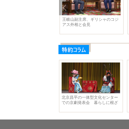
界一高い送電鉄塔の施工が大
王岐山副主席、ギリシャのコジ
めに
アス外相と会見