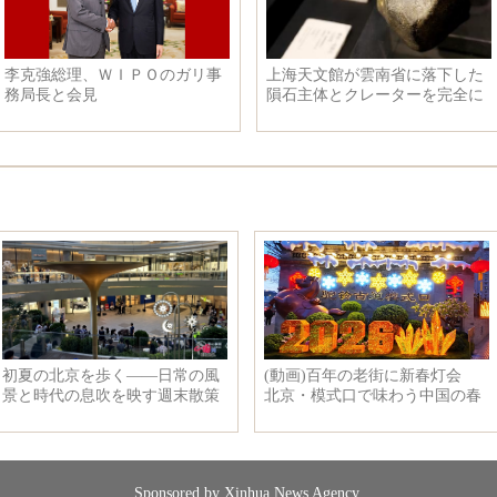
李克強総理、ＷＩＰＯのガリ事
上海天文館が雲南省に落下した
務局長と会見
隕石主体とクレーターを完全に
回収
Sponsored by Xinhua News Agency.