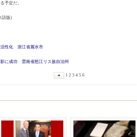
れる予定だ。
語版)
を活性化 浙江省麗水市
撮影に成功 雲南省怒江リス族自治州
1
2
3
4
5
6