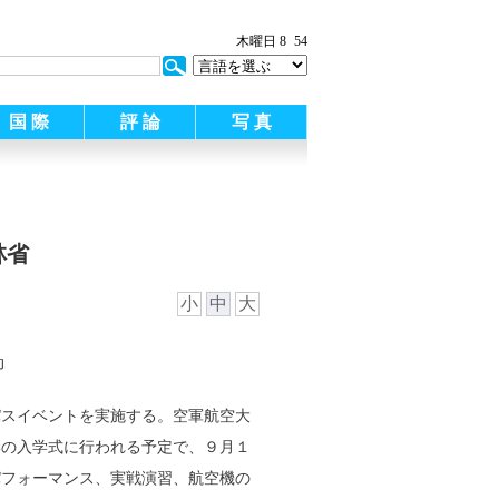
木曜日 8
54
国 際
評 論
写 真
林省
小
中
大
パスイベントを実施する。空軍航空大
学の入学式に行われる予定で、９月１
パフォーマンス、実戦演習、航空機の