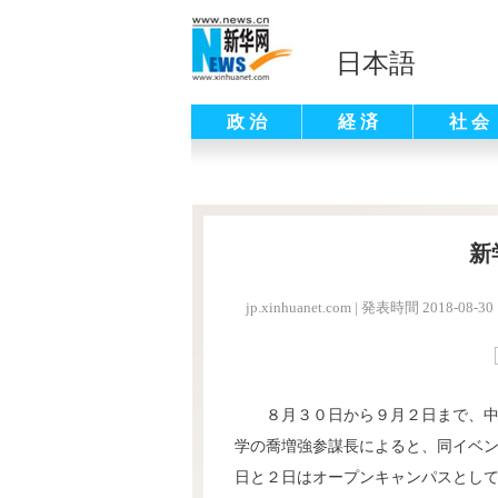
日本語
政 治
経 済
社 会
新
jp.xinhuanet.com
|
発表時間 2018-08-30 
８月３０日から９月２日まで、
学の喬増強参謀長によると、同イベ
日と２日はオープンキャンパスとし