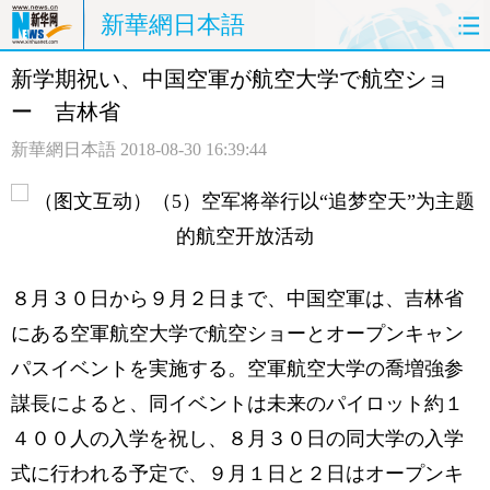
新華網日本語
新学期祝い、中国空軍が航空大学で航空ショ
ホームページ
政治
経済
ー 吉林省
社会
文化
エンタメ
新華網日本語
2018-08-30 16:39:44
観光
評論
写真
中日対訳
８月３０日から９月２日まで、中国空軍は、吉林省
にある空軍航空大学で航空ショーとオープンキャン
パスイベントを実施する。空軍航空大学の喬増強参
謀長によると、同イベントは未来のパイロット約１
４００人の入学を祝し、８月３０日の同大学の入学
式に行われる予定で、９月１日と２日はオープンキ