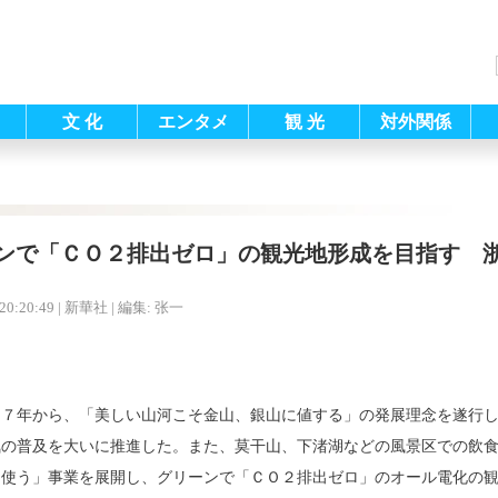
文 化
エンタメ
観 光
対外関係
ンで「ＣＯ２排出ゼロ」の観光地形成を目指す 
20:20:49
| 新華社 |
編集: 张一
１７年から、「美しい山河こそ金山、銀山に値する」の発展理念を遂行
気の普及を大いに推進した。また、莫干山、下渚湖などの風景区での飲
を使う」事業を展開し、グリーンで「ＣＯ２排出ゼロ」のオール電化の