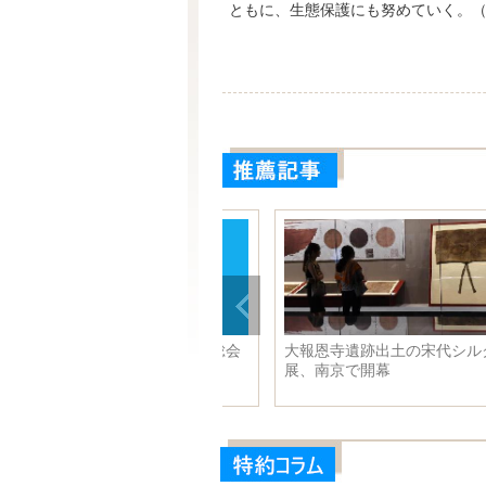
ともに、生態保護にも努めていく。
克強氏、エスピノサ国連総会
大報恩寺遺跡出土の宋代シルク
７３会期議長と会見
展、南京で開幕