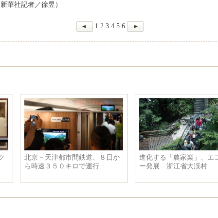
（新華社記者／徐昱）
1
2
3
4
5
6
北京－天津都市間鉄道、８日か
進化する「農家楽」、エコツア
ら時速３５０キロで運行
ー発展 浙江省大渓村