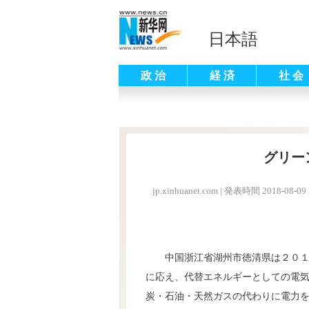
日本語
政 治
経 済
社 会
グリー
jp.xinhuanet.com
|
発表時間 2018-08-09 
中国浙江省湖州市徳清県は２０
に応え、代替エネルギーとしての電
炭・石油・天然ガスの代わりに電力