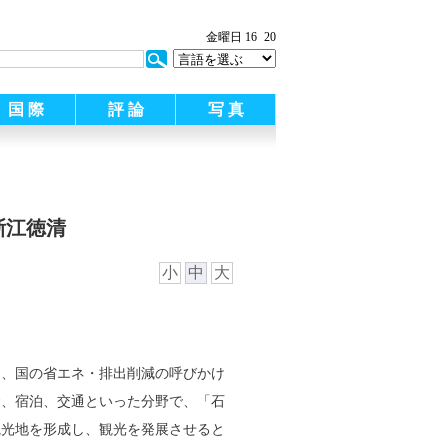
:
金曜日 16
20
国 際
評 論
写 真
浙江徳清
小
中
大
し、国の省エネ・排出削減の呼びかけ
食、宿泊、交通といった分野で、「石
観光地を形成し、観光を発展させると