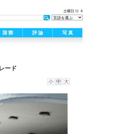
土曜日 11
6
国 際
評 論
写 真
レード
小
中
大