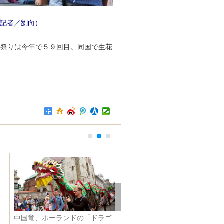
記者／劉向）
同祭りは今年で５９回目。同国で生花
ドラゴ
教師の本国派遣から国内育成
ＳＣＯ青島サミット