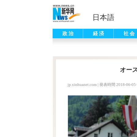
日本語
政 治
経 済
社 会
オー
jp.xinhuanet.com
|
発表時間 2018-06-05 