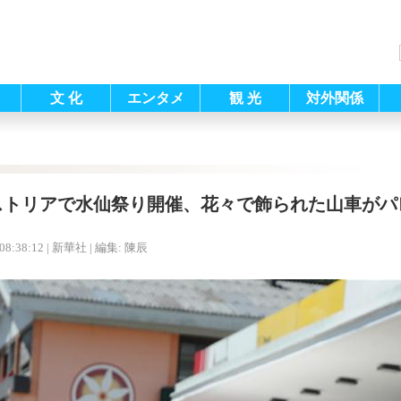
文 化
エンタメ
観 光
対外関係
ストリアで水仙祭り開催、花々で飾られた山車がパ
08:38:12
| 新華社 |
編集: 陳辰