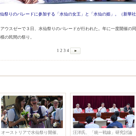
仙祭りのパレードに参加する「水仙の女王」と「水仙の姫」。（新華社
・アウスゼーで３日、水仙祭りのパレードが行われた。年に一度開催の
規模の民間の祭り。
1
2
3
4
、
汪洋氏、「統一戦線」研究討論
中国竜、ポーランドの「