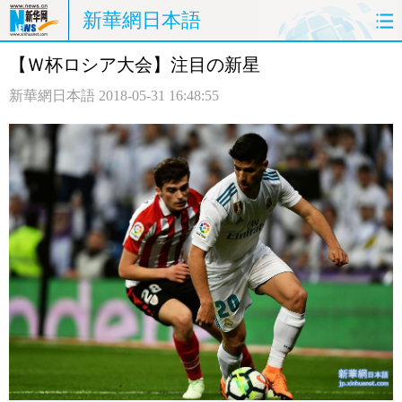
新華網日本語
【Ｗ杯ロシア大会】注目の新星
ホームページ
政治
経済
新華網日本語
2018-05-31 16:48:55
社会
文化
エンタメ
観光
評論
写真
中日対訳