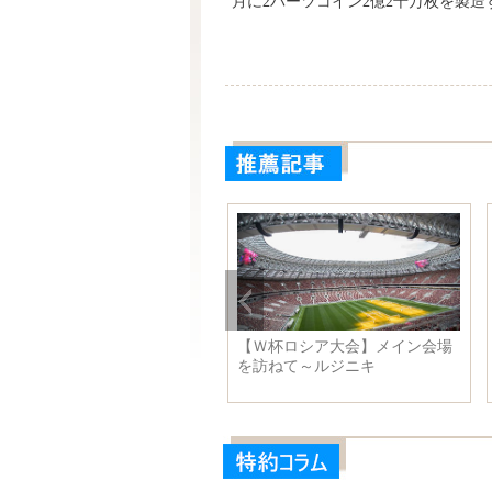
月に2バーツコイン2億2千万枚を製
【Ｗ杯ロシア大会】メイン会場
を訪ねて～ルジニキ