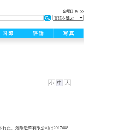
金曜日 16
55
国 際
評 論
写 真
小
中
大
れた。瀋陽造幣有限公司は2017年8