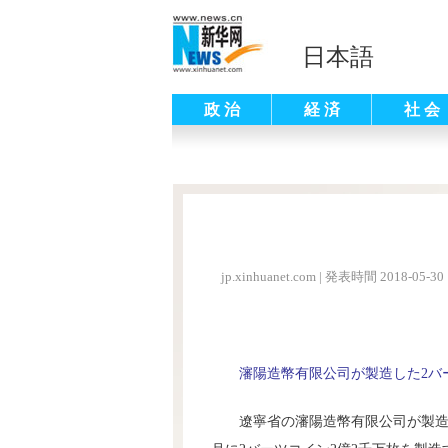
日本語
政 治
経 済
社 会
jp.xinhuanet.com
|
発表時間 2018-05-30 
瀋陽造幣有限公司が製造した2バ
遼寧省の瀋陽造幣有限公司が製造