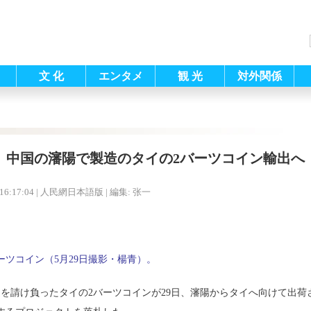
文 化
エンタメ
観 光
対外関係
中国の瀋陽で製造のタイの2バーツコイン輸出へ
16:17:04
| 人民網日本語版 |
編集: 张一
ーツコイン（5月29日撮影・楊青）。
を請け負ったタイの2バーツコインが29日、瀋陽からタイへ向けて出荷さ