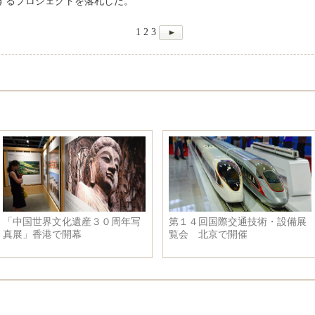
造するプロジェクトを落札した。
1
2
3
「中国世界文化遺産３０周年写
第１４回国際交通技術・設備展
真展」香港で開幕
覧会 北京で開催