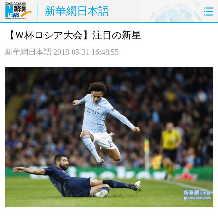
新華網日本語
【Ｗ杯ロシア大会】注目の新星
ホームページ
政治
経済
新華網日本語
2018-05-31 16:48:55
社会
文化
エンタメ
観光
評論
写真
中日対訳