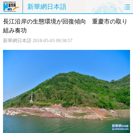
新華網日本語
長江沿岸の生態環境が回復傾向 重慶市の取り
ホームページ
政治
経済
組み奏功
社会
文化
エンタメ
新華網日本語
2018-05-03 09:58:57
観光
評論
写真
中日対訳