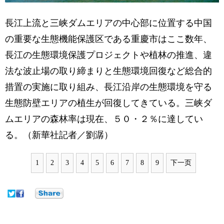
長江上流と三峡ダムエリアの中心部に位置する中国
の重要な生態機能保護区である重慶市はここ数年、
長江の生態環境保護プロジェクトや植林の推進、違
法な波止場の取り締まりと生態環境回復など総合的
措置の実施に取り組み、長江沿岸の生態環境を守る
生態防壁エリアの植生が回復してきている。三峡ダ
ムエリアの森林率は現在、５０・２％に達してい
る。（新華社記者／劉潺）
1
2
3
4
5
6
7
8
9
下一页