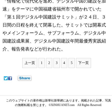
「情報化で現代化を進め、デジタル中国の建設を加
速」をテーマに中国福建省福州市で開かれていた
「第１回デジタル中国建設サミット」が２４日、３
日間の日程を終えて閉幕した。サミットでは開幕式
やメインフォーラム、サブフォーラム、デジタル中
国建設成果展、デジタル中国建設年間最優秀実践紹
介、報告発表などが行われた。
上一页
1
2
3
4
5
下一页
このウェブサイトの著作権は新華社新華網にあります。掲載された記事、写真
の無断転載を禁じます。 ©XINHUANET.com All Rights Reserved.