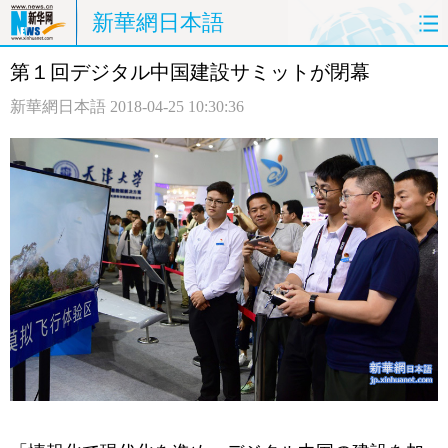
新華網日本語
第１回デジタル中国建設サミットが閉幕
ホームページ
政治
経済
新華網日本語
2018-04-25 10:30:36
社会
文化
エンタメ
観光
評論
写真
中日対訳