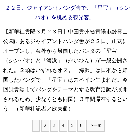
２２日、ジャイアントパンダ舎で、「星宝」（シン
バオ）を眺める観光客。
【新華社貴陽３月２３日】中国貴州省貴陽市黔霊山
公園にあるジャイアントパンダ舎が２２日、正式に
オープンし、海外から帰国したパンダの「星宝」
（シンバオ）と「海浜」（かいひん）が一般公開さ
れた。２頭はいずれもオス。「海浜」は日本から帰
国したパンダで、「星宝」はスペイン生まれだ。今
回は貴陽市でパンダをテーマとする教育活動が展開
されるため、少なくとも同園に３年間滞在するとい
う。（新華社記者／欧東衢）
1
2
3
4
5
6
下一页