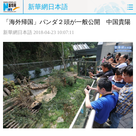
新華網日本語
「海外帰国」パンダ２頭が一般公開 中国貴陽
ホームページ
政治
経済
新華網日本語
2018-04-23 10:07:11
社会
文化
エンタメ
観光
評論
写真
中日対訳