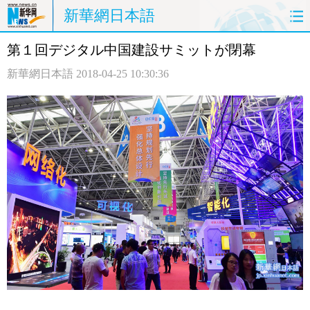
新華網日本語
第１回デジタル中国建設サミットが閉幕
ホームページ
政治
経済
新華網日本語
2018-04-25 10:30:36
社会
文化
エンタメ
観光
評論
写真
中日対訳