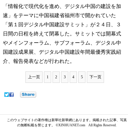
「情報化で現代化を進め、デジタル中国の建設を加
速」をテーマに中国福建省福州市で開かれていた
「第１回デジタル中国建設サミット」が２４日、３
日間の日程を終えて閉幕した。サミットでは開幕式
やメインフォーラム、サブフォーラム、デジタル中
国建設成果展、デジタル中国建設年間最優秀実践紹
介、報告発表などが行われた。
上一页
1
2
3
4
5
下一页
このウェブサイトの著作権は新華社新華網にあります。掲載された記事、写真
の無断転載を禁じます。 ©XINHUANET.com All Rights Reserved.