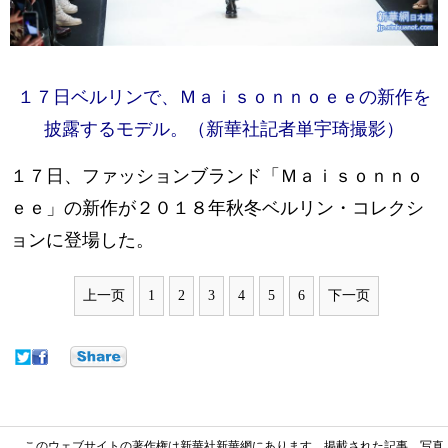
１７日ベルリンで、Ｍａｉｓｏｎｎｏｅｅの新作を
披露するモデル。（新華社記者単宇琦撮影）
１７日、ファッションブランド「Ｍａｉｓｏｎｎｏ
ｅｅ」の新作が２０１８年秋冬ベルリン・コレクシ
ョンに登場した。
上一页
1
2
3
4
5
6
下一页
このウェブサイトの著作権は新華社新華網にあります。掲載された記事、写真