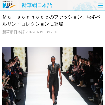
新華網日本語
Ｍａｉｓｏｎｎｏｅｅのファッション、秋冬ベ
ホームページ
政治
経済
ルリン・コレクションに登場
社会
文化
エンタメ
新華網日本語
2018-01-19 13:12:30
観光
評論
写真
中日対訳