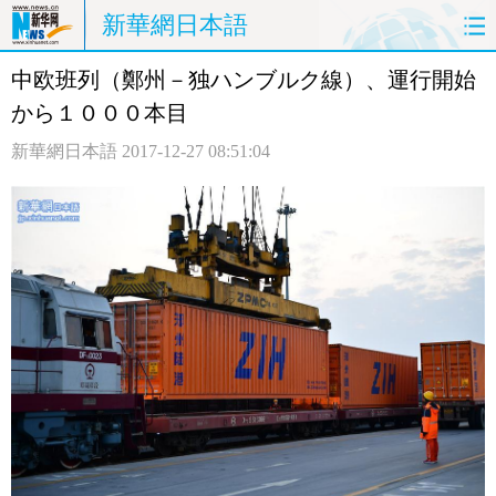
新華網日本語
中欧班列（鄭州－独ハンブルク線）、運行開始
ホームページ
政治
経済
から１０００本目
社会
文化
エンタメ
新華網日本語
2017-12-27 08:51:04
観光
評論
写真
中日対訳