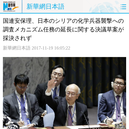
新華網日本語
国連安保理、日本のシリアの化学兵器襲撃への
ホームページ
政治
経済
調査メカニズム任務の延長に関する決議草案が
社会
文化
エンタメ
採決されず
新華網日本語
2017-11-19 16:05:22
観光
評論
写真
中日対訳