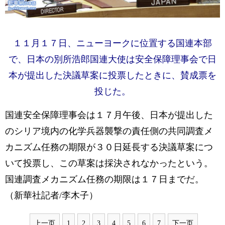
１１月１７日、ニューヨークに位置する国連本部
で、日本の別所浩郎国連大使は安全保障理事会で日
本が提出した決議草案に投票したときに、賛成票を
投じた。
国連安全保障理事会は１７月午後、日本が提出した
のシリア境内の化学兵器襲撃の責任側の共同調査メ
カニズム任務の期限が３０日延長する決議草案につ
いて投票し、この草案は採決されなかったという。
国連調査メカニズム任務の期限は１７日までだ。
（新華社記者/李木子）
上一页
1
2
3
4
5
6
7
下一页