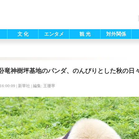
文 化
エンタメ
観 光
対外関係
卧竜神樹坪基地のパンダ、のんびりとした秋の日
16:00:09
| 新華社 |
編集: 王珊寧