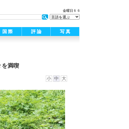
:
金曜日 6
6
国 際
評 論
写 真
々を満喫
小
中
大