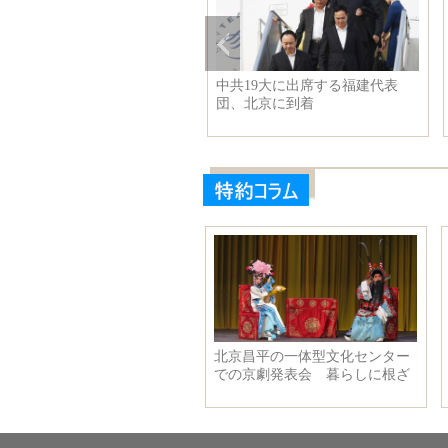
国海軍第26次護衛艦隊、フラ
中共19大に出席する福建代表
スを訪問
団、北京に到着