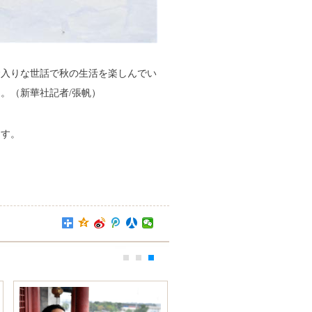
念入りな世話で秋の生活を楽しんでい
る。（新華社記者/張帆）
ます。