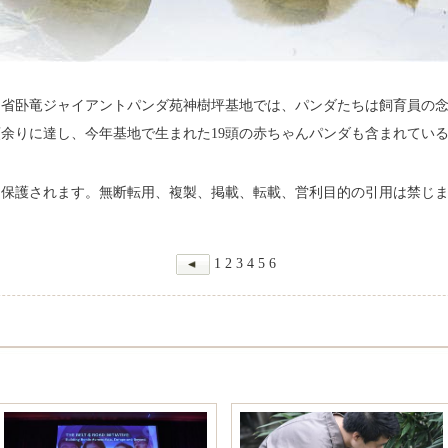
川省卧竜ジャイアントパンダ苑神樹坪基地では、パンダたちは飼育員の
頭余りに達し、今年基地で生まれた19頭の赤ちゃんパンダも含まれてい
て保護されます。無断転用、複製、掲載、転載、営利目的の引用は禁じ
1
2
3
4
5
6