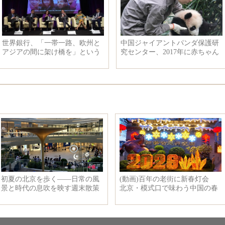
世界銀行、「一帯一路、欧州と
中国ジャイアントパンダ保護研
アジアの間に架け橋を」という
究センター、2017年に赤ちゃん
シンポジウムを開催
パンダ42匹を育て