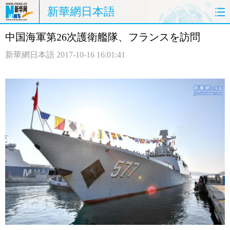
新華網日本語
中国海軍第26次護衛艦隊、フランスを訪問
ホームページ
政治
経済
新華網日本語
2017-10-16 16:01:41
社会
文化
エンタメ
観光
評論
写真
中日対訳