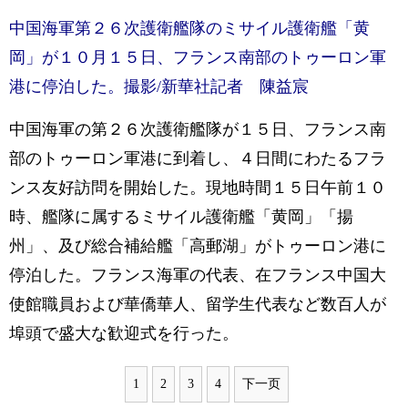
中国海軍第２６次護衛艦隊のミサイル護衛艦「黄
岡」が１０月１５日、フランス南部のトゥーロン軍
港に停泊した。撮影/新華社記者 陳益宸
中国海軍の第２６次護衛艦隊が１５日、フランス南
部のトゥーロン軍港に到着し、４日間にわたるフラ
ンス友好訪問を開始した。現地時間１５日午前１０
時、艦隊に属するミサイル護衛艦「黄岡」「揚
州」、及び総合補給艦「高郵湖」がトゥーロン港に
停泊した。フランス海軍の代表、在フランス中国大
使館職員および華僑華人、留学生代表など数百人が
埠頭で盛大な歓迎式を行った。
1
2
3
4
下一页