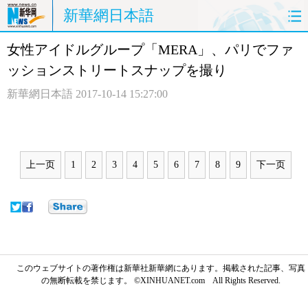
新華網日本語
女性アイドルグループ「MERA」、パリでファ
ホームページ
政治
経済
ッションストリートスナップを撮り
社会
文化
エンタメ
新華網日本語
2017-10-14 15:27:00
観光
評論
写真
中日対訳
上一页
1
2
3
4
5
6
7
8
9
下一页
このウェブサイトの著作権は新華社新華網にあります。掲載された記事、写真
の無断転載を禁じます。 ©XINHUANET.com All Rights Reserved.