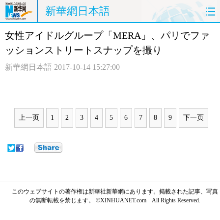
新華網日本語
女性アイドルグループ「MERA」、パリでファ
ホームページ
政治
経済
ッションストリートスナップを撮り
社会
文化
エンタメ
新華網日本語
2017-10-14 15:27:00
観光
評論
写真
中日対訳
上一页
1
2
3
4
5
6
7
8
9
下一页
このウェブサイトの著作権は新華社新華網にあります。掲載された記事、写真
の無断転載を禁じます。 ©XINHUANET.com All Rights Reserved.