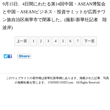
9月15日、4日間にわたる第14回中国・ASEAN博覧会
と中国・ASEANビジネス・投資サミットが広西チワ
ン族自治区南寧市で閉幕した。(撮影/新華社記者 陸
波岸)
上一页
1
2
3
4
5
6
7
下一页
このウェブサイトの著作権は新華社新華網にあります。掲載された記事、写真
の無断転載を禁じます。 ©XINHUANET.com All Rights Reserved.