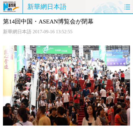
新華網日本語
第14回中国・ASEAN博覧会が閉幕
ホームページ
政治
経済
新華網日本語
2017-09-16 13:52:55
社会
文化
エンタメ
観光
評論
写真
中日対訳