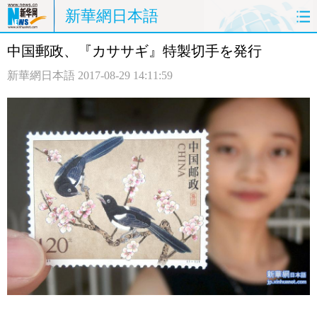
新華網日本語
中国郵政、『カササギ』特製切手を発行
ホームページ
政治
経済
新華網日本語
2017-08-29 14:11:59
社会
文化
エンタメ
観光
評論
写真
中日対訳