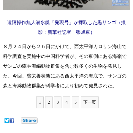
遠隔操作無人潜水艇「発現号」が採取した黒サンゴ（撮
影：新華社記者 張旭東）
８月２４日から２５日にかけて、西太平洋カロリン海山で
科学調査を実施中の中国科学者が、その東側にある海嶺で
サンゴの森や海綿動物群集を含む数多くの生物を発見し
た。今回、貧栄養状態にある西太平洋の海底で、サンゴの
森と海綿動物群集が科学者により初めて発見された。
1
2
3
4
5
下一页