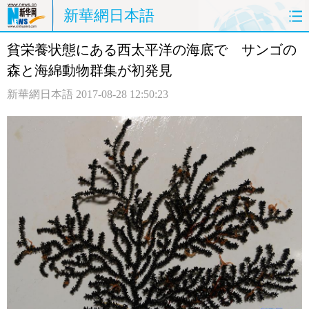
新華網日本語
貧栄養状態にある西太平洋の海底で サンゴの
ホームページ
政治
経済
森と海綿動物群集が初発見
社会
文化
エンタメ
新華網日本語
2017-08-28 12:50:23
観光
評論
写真
中日対訳