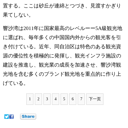
置する。ここは砂丘が連綿とつづき、見渡すかぎり
果てしない。
響沙湾は2011年に国家最高のレベルーー5A級観光地
に選ばれ、毎年多くの中国国内外からの観光客を引
き付けている。近年、同自治区は特色のある観光資
源の優位性を積極的に発揮し、観光インフラ施設の
建設を推進し、観光業の成長を加速させ、響沙湾観
光地を含む多くのブランド観光地を重点的に作り上
げている。
1
2
3
4
5
6
7
下一页