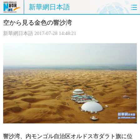
新華網日本語
空から見る金色の響沙湾
ホームページ
政治
経済
新華網日本語
2017-07-28 14:48:21
社会
文化
エンタメ
観光
評論
写真
中日対訳
響沙湾、内モンゴル自治区オルドス市ダラト旗に位