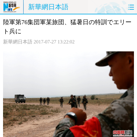
新華網日本語
陸軍第76集団軍某旅団、猛暑日の特訓でエリー
ホームページ
政治
経済
ト兵に
社会
文化
エンタメ
新華網日本語
2017-07-27 13:22:02
観光
評論
写真
中日対訳