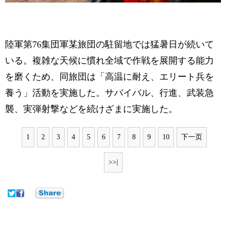
陸軍第76集団軍某旅団の駐留地では猛暑日が続いて
いる。複雑な天候に慣れ全域で作戦を展開する能力
を磨くため、同旅団は「高温に耐え、エリート兵を
養う」活動を実施した。サバイバル、行進、武装急
襲、実弾射撃などを続けざまに実施した。
1
2
3
4
5
6
7
8
9
10
下一页
>>|