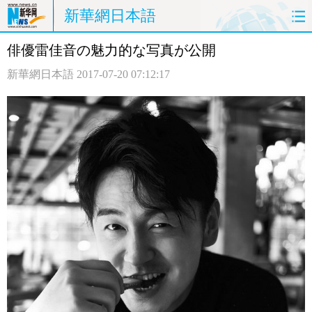
新華網日本語
俳優雷佳音の魅力的な写真が公開
ホームページ
政治
経済
新華網日本語
2017-07-20 07:12:17
社会
文化
エンタメ
観光
評論
写真
中日対訳