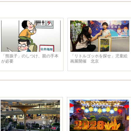
「熊孩子」のしつけ、親の手本
「リトルゴッホを探せ」児童絵
が必要
画展開催 北京