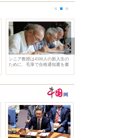
シニア教授は4500人の新入生の
夏の観光シーズンピークを迎
ために、毛筆で合格通知書を書
た厦門駅 福建省
く