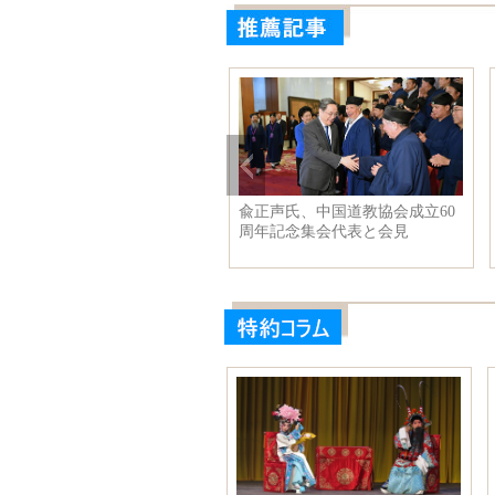
優佟麗娅のファッション写
兪正声氏、中国道教協会成立60
、異なるスタイルを披露
周年記念集会代表と会見