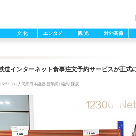
文 化
エンタメ
観 光
対外関係
鉄道インターネット食事注文予約サービスが正式
15:52:38
| 人民網日本語版/新華網 |
編集: 陳辰