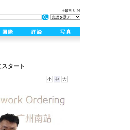
土曜日 8
26
国 際
評 論
写 真
にスタート
小
中
大