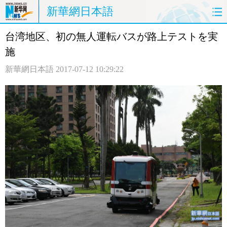
新華網日本語
台湾地区、初の無人運転バスが路上テストを実
ホームページ
政治
経済
施
社会
文化
エンタメ
新華網日本語
2017-07-12 10:29:22
観光
評論
写真
中日対訳