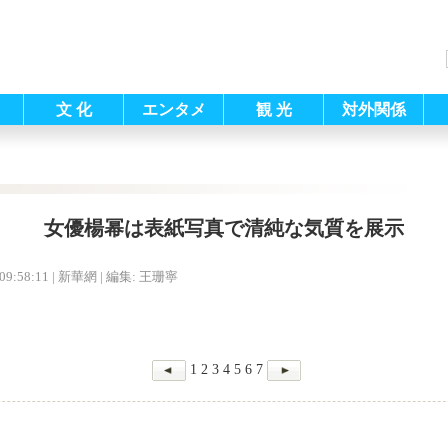
文 化
エンタメ
観 光
対外関係
女優楊幂は表紙写真で清純な気質を展示
09:58:11
| 新華網 |
編集: 王珊寧
1
2
3
4
5
6
7