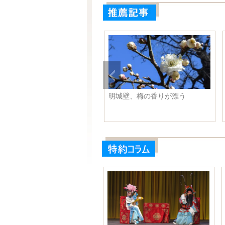
データ分析】日本の2017年度
明城壁、梅の香りが漂う
衛予算案が再び過去最高を更
！金はどこに使われるのか