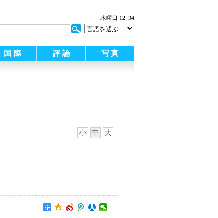
:
木曜日 12
34
国 際
評 論
写 真
小
中
大