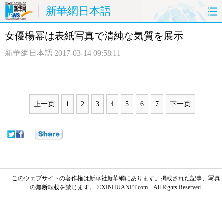
新華網日本語
女優楊幂は表紙写真で清純な気質を展示
ホームページ
政治
経済
新華網日本語
2017-03-14 09:58:11
社会
文化
エンタメ
観光
評論
写真
上一页
1
2
3
4
5
6
7
下一页
中日対訳
このウェブサイトの著作権は新華社新華網にあります。掲載された記事、写真
の無断転載を禁じます。 ©XINHUANET.com All Rights Reserved.