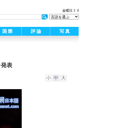
金曜日 3
0
国 際
評 論
写 真
を発表
小
中
大