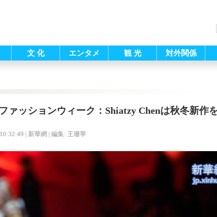
文 化
エンタメ
観 光
対外関係
ファッションウィーク：Shiatzy Chenは秋冬新作
10:32:49
| 新華網 |
編集: 王珊寧