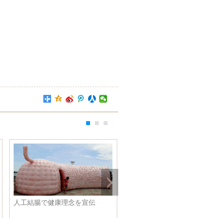
人工結腸で健康理念を宣伝
第12期全人代第５回会議議長
が第２回会議を開催