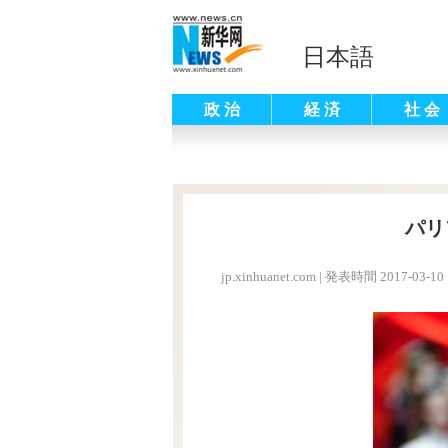
日本語
政 治
経 済
社 会
パリ
jp.xinhuanet.com
|
発表時間 2017-03-10 