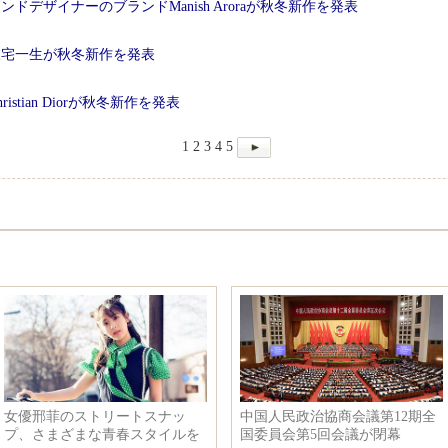
デザイナーのブランドManish Aroraが秋冬新作を発表
三宅一生が秋冬新作を発表
tian Diorが秋冬新作を発表
1
2
3
4
5
女優邢菲のストリートスナッ
中国人民政治協商会議第12期全
プ、さまざまな青春スタイルを
国委員会第5回会議が閉幕