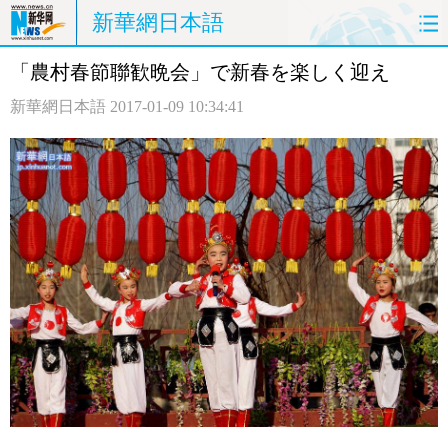
新華網日本語
「農村春節聯歓晩会」で新春を楽しく迎え
ホームページ
政治
経済
新華網日本語
2017-01-09 10:34:41
社会
文化
エンタメ
観光
評論
写真
中日対訳