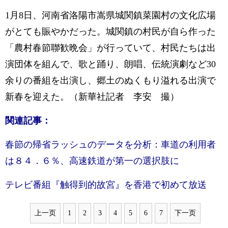
1月8日、河南省洛陽市嵩県城関鎮菜園村の文化広場
がとても賑やかだった。城関鎮の村民が自ら作った
「農村春節聯歓晩会」が行っていて、村民たちは出
演団体を組んで、歌と踊り、朗唱、伝統演劇など30
余りの番組を出演し、郷土のぬくもり溢れる出演で
新春を迎えた。（新華社記者 李安 撮）
関連記事：
春節の帰省ラッシュのデータを分析：車道の利用者
は８４．６％、高速鉄道が第一の選択肢に
テレビ番組『触得到的故宮』を香港で初めて放送
上一页
1
2
3
4
5
6
7
下一页