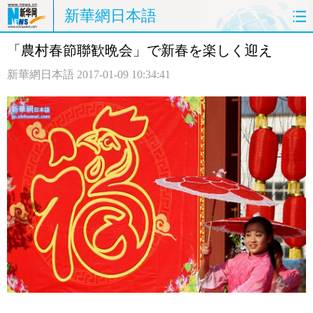
新華網日本語
「農村春節聯歓晩会」で新春を楽しく迎え
ホームページ
政治
経済
新華網日本語
2017-01-09 10:34:41
社会
文化
エンタメ
観光
評論
写真
中日対訳