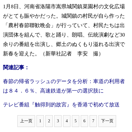
1月8日、河南省洛陽市嵩県城関鎮菜園村の文化広場
がとても賑やかだった。城関鎮の村民が自ら作った
「農村春節聯歓晩会」が行っていて、村民たちは出
演団体を組んで、歌と踊り、朗唱、伝統演劇など30
余りの番組を出演し、郷土のぬくもり溢れる出演で
新春を迎えた。（新華社記者 李安 撮）
関連記事：
春節の帰省ラッシュのデータを分析：車道の利用者
は８４．６％、高速鉄道が第一の選択肢に
テレビ番組『触得到的故宮』を香港で初めて放送
上一页
1
2
3
4
5
6
7
下一页