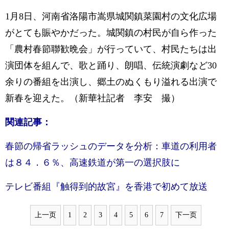
1月8日、河南省洛陽市嵩県城関鎮菜園村の文化広場
がとても賑やかだった。城関鎮の村民が自ら作った
「農村春節聯歓晩会」が行っていて、村民たちは出
演団体を組んで、歌と踊り、朗唱、伝統演劇など30
余りの番組を出演し、郷土のぬくもり溢れる出演で
新春を迎えた。（新華社記者 李安 撮）
関連記事：
春節の帰省ラッシュのデータを分析：車道の利用者
は８４．６％、高速鉄道が第一の選択肢に
テレビ番組『触得到的故宮』を香港で初めて放送
上一页
1
2
3
4
5
6
7
下一页