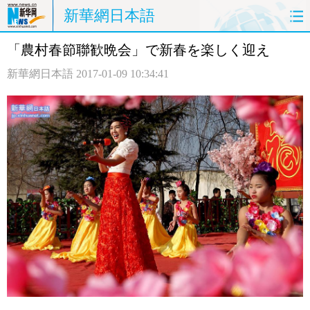
新華網日本語
「農村春節聯歓晩会」で新春を楽しく迎え
ホームページ
政治
経済
新華網日本語
2017-01-09 10:34:41
社会
文化
エンタメ
観光
評論
写真
中日対訳