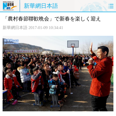
新華網日本語
「農村春節聯歓晩会」で新春を楽しく迎え
ホームページ
政治
経済
新華網日本語
2017-01-09 10:34:41
社会
文化
エンタメ
観光
評論
写真
中日対訳