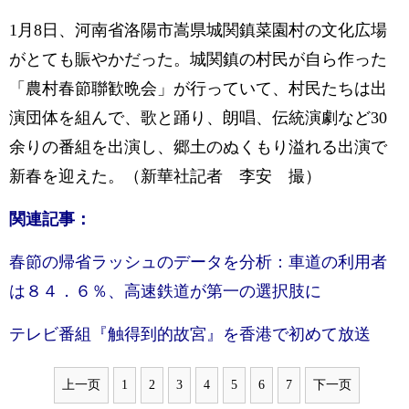
1月8日、河南省洛陽市嵩県城関鎮菜園村の文化広場
がとても賑やかだった。城関鎮の村民が自ら作った
「農村春節聯歓晩会」が行っていて、村民たちは出
演団体を組んで、歌と踊り、朗唱、伝統演劇など30
余りの番組を出演し、郷土のぬくもり溢れる出演で
新春を迎えた。（新華社記者 李安 撮）
関連記事：
春節の帰省ラッシュのデータを分析：車道の利用者
は８４．６％、高速鉄道が第一の選択肢に
テレビ番組『触得到的故宮』を香港で初めて放送
上一页
1
2
3
4
5
6
7
下一页