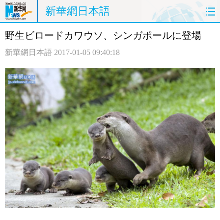
新華網日本語
野生ビロードカワウソ、シンガポールに登場
ホームページ
政治
経済
新華網日本語
2017-01-05 09:40:18
社会
文化
エンタメ
観光
評論
写真
中日対訳