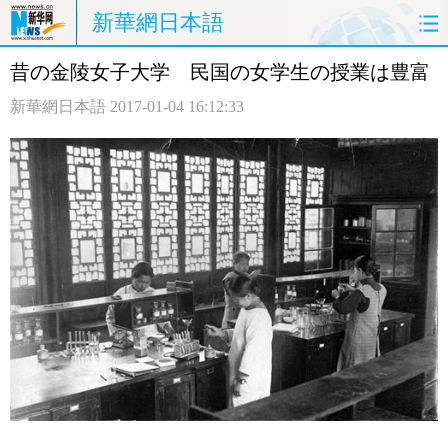
新華網日本語
昔の金陵女子大学 民国の女学生の授業は豊富
ホームページ
政治
経済
新華網日本語
2017-01-04 16:12:33
社会
文化
エンタメ
観光
評論
写真
中日対訳